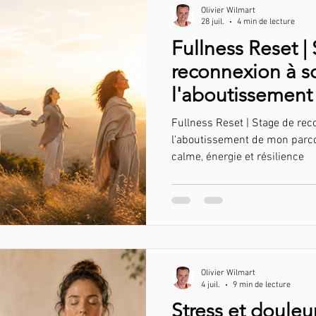
Olivier Wilmart
28 juil.
4 min de lecture
Fullness Reset |
reconnexion à so
l'aboutissemen
parcours pour v
Fullness Reset | Stage de reco
calme, énergie e
l'aboutissement de mon parc
calme, énergie et résilience
Olivier Wilmart
4 juil.
9 min de lecture
Stress et douleu