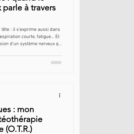
parle à travers
 tête : il s’exprime aussi dans
respiration courte, fatigue… Et
ession d’un système nerveux qui
 ? Apprendre à entraîner son
 renforcer ses muscles.
ues : mon
téothérapie
e (O.T.R.)