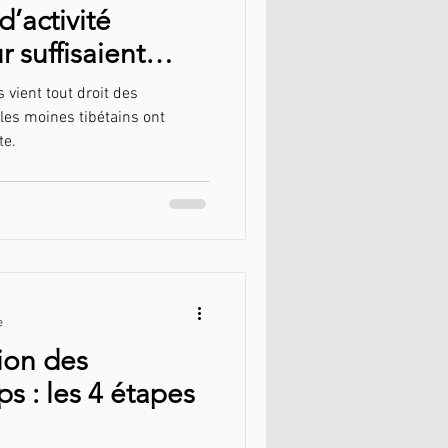
d’activité
r suffisaient
orme ?
 vient tout droit des
les moines tibétains ont
te.
e
ion des
ps : les 4 étapes