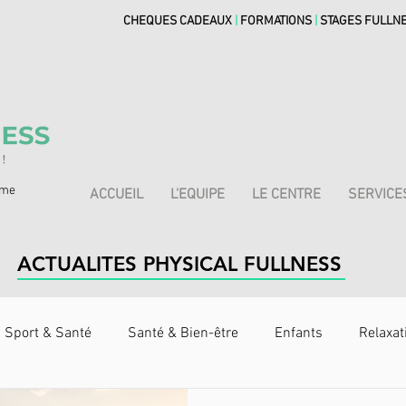
CHEQUES CADEAUX
|
FORMATIONS
|
STAGES FULLN
rme
ACCUEIL
L'EQUIPE
LE CENTRE
SERVICE
ACTUALITES PHYSICAL FULLNESS
Sport & Santé
Santé & Bien-être
Enfants
Relaxat
utrition
Musculation
Ostéothérapie Tissulaire Réflexe