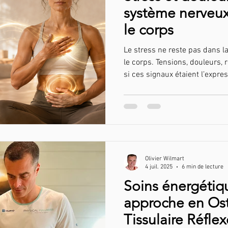
système nerveux 
le corps
Le stress ne reste pas dans la
le corps. Tensions, douleurs, 
si ces signaux étaient l’expr
ne parvient plus à se réguler
calme est aussi essentiel que
Olivier Wilmart
4 juil. 2025
6 min de lecture
Soins énergétiq
approche en Os
Tissulaire Réflex