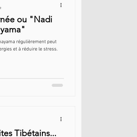
e
ernée ou "Nadi
ayama"
nayama régulièrement peut
rgies et à réduire le stress.
ites Tibétains...