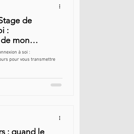
 Stage de
i :
t de mon
ous transmettre
nnexion à soi :
t résilience
ours pour vous transmettre
rs : quand le