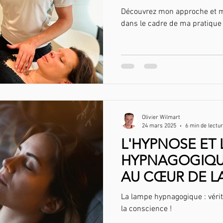
Découvrez mon approche et m
dans le cadre de ma pratique
Olivier Wilmart
24 mars 2025
6 min de lectu
L'HYPNOSE ET 
HYPNAGOGIQUE
AU CŒUR DE L
La lampe hypnagogique : vérit
la conscience !