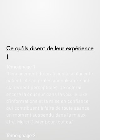
Ce qu'ils disent de leur expérience
!
Témoignage 1
"L'engagement du praticien à soulager le
patient, et son professionnalisme, sont
clairement perceptibles. Je noterai
encore la douceur dans la voix, le luxe
d'informations et la mise en confiance,
qui contribuent à faire de toute séance
un moment suspendu dans le mieux-
être. Merci Olivier pour tout ça."
Témoignage 2