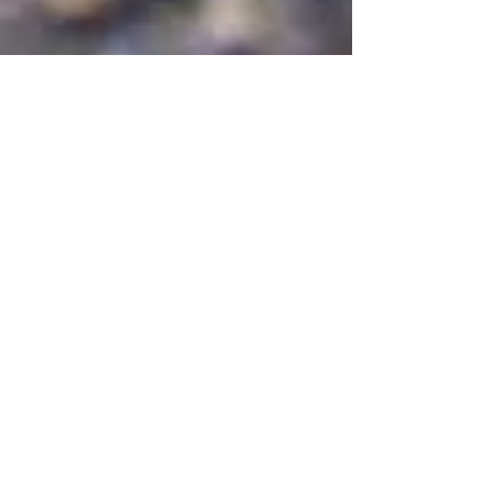
PHYSICAL FULLNESS
Olivier WILMART
Centre de bien-être & remise en forme
Ostéothérapie
|
Physiothérapie
|
Personal
Training
|
Massages
0473/606.470
|
olivier@physicalfullness.be
9, rue du Chaurlis |
5340 Gesves
Tous les services