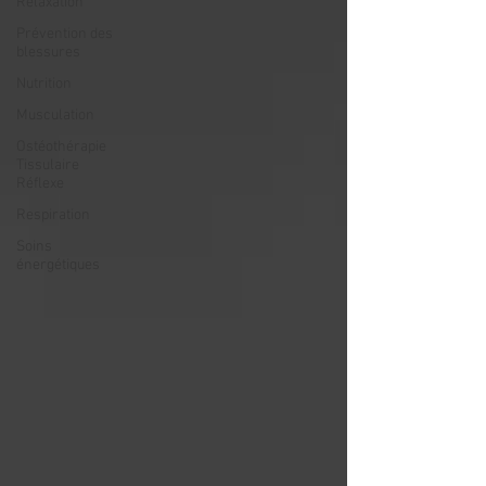
Relaxation
Prévention des
blessures
Nutrition
Musculation
Ostéothérapie
Tissulaire
Réflexe
Respiration
Soins
énergétiques