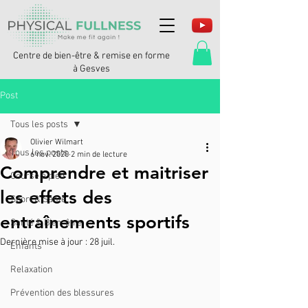
Centre de bien-être & remise en forme
à Gesves
Post
Tous les posts
Olivier Wilmart
Tous les posts
6 nov. 2020
2 min de lecture
Comprendre et maitriser
Course à pied
les effets des
Sport & Santé
entraînements sportifs
Santé & Bien-être
Dernière mise à jour :
28 juil.
Enfants
Relaxation
Prévention des blessures