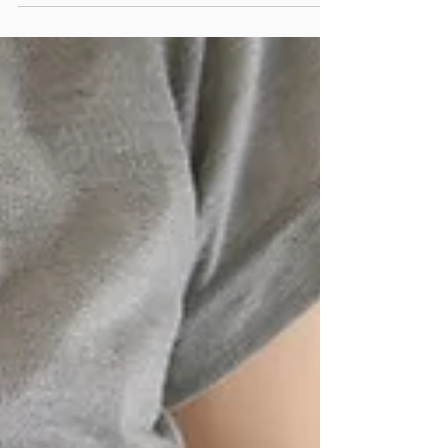
On entend souvent dire : « J'ai un
métabolisme lent » ou « ils ont juste un
métabolisme plus rapide ». Mais comprenez-
vous ce que cela signifie? Quel est votre
métabolisme ? Peut-il être rapide ou lent ? Un
métabolisme lent vous rend-il plus enclin à
prendre du poids ? Est-ce que votre
métabolisme ralenti vraiment lorsque vous
suivez un régime ? Connaissez-vous votre
Lipox ou seuil de lipolyse ? Voici un peu de
clarté et de précisions ! 1. Votre métabolisme
est bien plus com